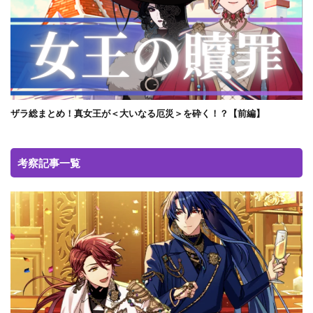
ザラ総まとめ！真女王が＜大いなる厄災＞を砕く！？【前編】
考察記事一覧