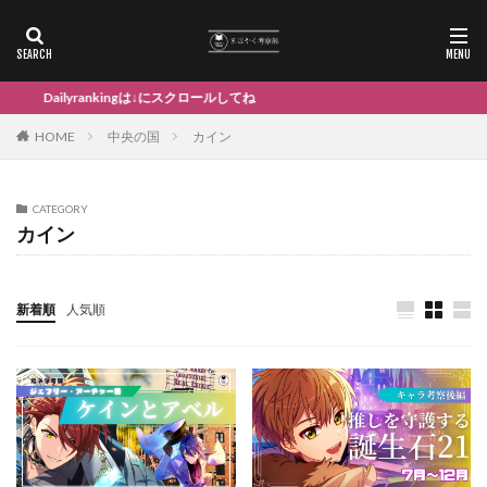
Dailyrankingは↓にスクロールしてね
HOME
中央の国
カイン
CATEGORY
カイン
新着順
人気順