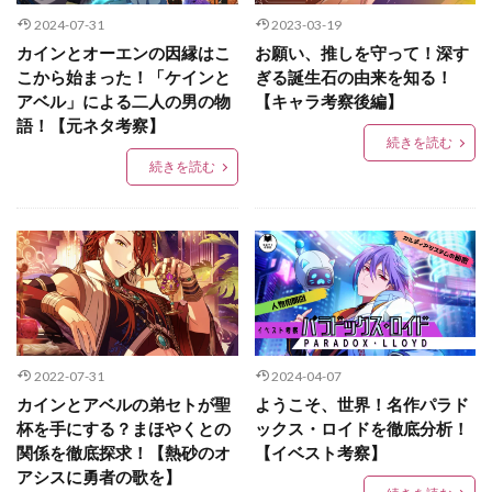
2024-07-31
2023-03-19
カインとオーエンの因縁はこ
お願い、推しを守って！深す
こから始まった！「ケインと
ぎる誕生石の由来を知る！
アベル」による二人の男の物
【キャラ考察後編】
語！【元ネタ考察】
続きを読む
続きを読む
2022-07-31
2024-04-07
カインとアベルの弟セトが聖
ようこそ、世界！名作パラド
杯を手にする？まほやくとの
ックス・ロイドを徹底分析！
関係を徹底探求！【熱砂のオ
【イベスト考察】
アシスに勇者の歌を】