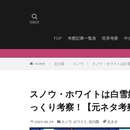
TOP
考察記事一覧表
世界考察
中
HOME
北の国
スノウ
スノウ・ホワイトは白
スノウ・ホワイトは白雪
っくり考察！【元ネタ考
2023-04-29
スノウ
,
ホワイト
,
北の国
元ネタ