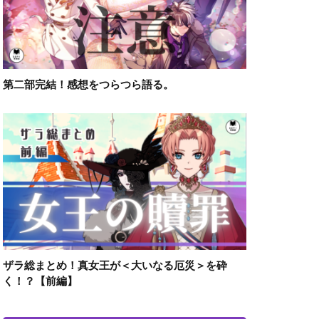
第二部完結！感想をつらつら語る。
ザラ総まとめ！真女王が＜大いなる厄災＞を砕
く！？【前編】