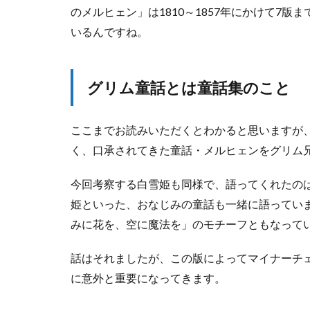
のメルヒェン」は1810～1857年にかけて7
）
いるんですね。
2.2
7
歳
で
グリム童話とは童話集のこと
一
番
美
ここまでお読みいただくとわかると思いますが
し
く、口承されてきた童話・メルヒェンをグリム
く
な
今回考察する白雪姫も同様で、語ってくれたの
っ
ち
姫といった、おなじみの童話も一緒に語っていま
ゃ
みに花を、空に魔法を」のモチーフともなって
っ
た
白
話はそれましたが、この版によってマイナーチ
雪
に意外と重要になってきます。
姫
2.3