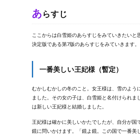
小
あ
らすじ
人
と
出
会
ここからは白雪姫のあらすじをみていきたいと
う
決定版である第7版のあらすじをみていきます。
（
ハ
イ
ホ
一番美しい王妃様（暫定）
ー
♪
）
むかしむかしの冬のこと。女王様は、雪のよう
2.4
ました。その女の子は、白雪姫と名付けられま
白
は新しい王妃様と結婚しました。
雪
姫
王妃様は確かに美しいかたでしたが、自分が国
は
三
鏡に問いかけます。「鏡よ鏡。この国で一番美
度