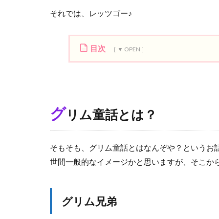
それでは、レッツゴー♪
目次
1
グ
リ
ム
グ
リム童話とは？
童
話
と
は
そもそも、グリム童話とはなんぞや？というお
？
世間一般的なイメージかと思いますが、そこか
1.1
グ
リ
グリム兄弟
ム
兄