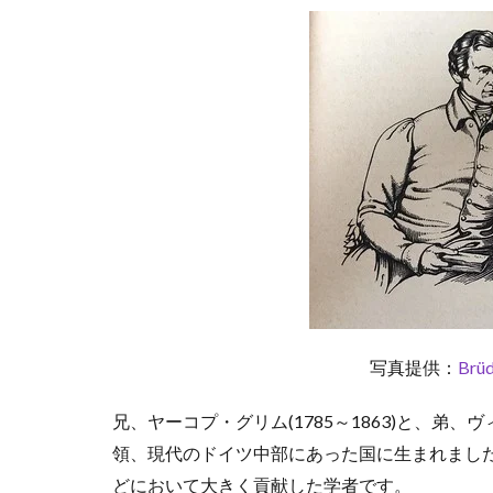
弟
1.2
エ
ー
レ
ン
ベ
ル
ク
稿
1.3
グ
リ
ム
童
写真提供：
Brüd
話
と
兄、ヤーコプ・グリム(1785～1863)と、弟、ヴ
は
童
領、現代のドイツ中部にあった国に生まれまし
話
どにおいて大きく貢献した学者です。