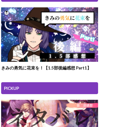
きみの勇気に花束を！【1.5部後編感想 Part1】
PICKUP