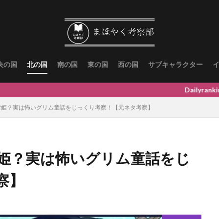
央の国
北の国
南の国
東の国
西の国
サブキャラクター
Dailyrankingは↓にスク
雪姫？実は怖いグリム童話をじっくり考察！【元ネタ考察】
姫？実は怖いグリム童話をじ
察】