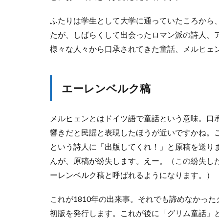
集
の
ふたりは学生として大学に通っていたころから
こ
と
たが、しばらくして出会ったロマン派の詩人、
2
様々な人々から口承されてきた童話、メルヒェ
あ
ら
す
エーレンベルク稿
じ
2.1
一
メルヒェンとはドイツ語で童話という意味。口
番
響きだと民謡と表現したほうが近いですかね。こ
美
という詩人に「出版してくれ！」と原稿を送り
し
い
んが、原稿が紛失します。えー。（この紛失し
王
ーレンベルク稿と呼ばれるようになります。）
妃
様
（
これが1810年の出来事。それでも諦めなかった
暫
初版を発行します。これが後に「グリム童話」
定