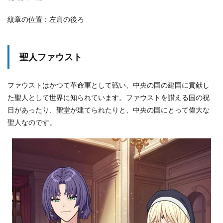
従
者
紋章の位置：左肩の後ろ
レ
ノ
ッ
ク
聖人ファウスト
ス
3
革
ファウストはかつて革命軍として戦い、中央の国の建国に貢献し
命
た聖人として世界に知られています。ファウストを讃える国の祝
軍
時
日があったり、聖堂が建てられたりと、中央の国にとって偉大な
代
聖人なのです。
の
時
系
列
3.1
戦
乱
の
時
代
の