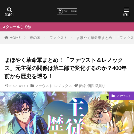
Dai
HOME
東の国
ファウスト
まほやく革命軍まとめ！「ファウス
まほやく革命軍まとめ！「ファウスト＆レノック
ス」元主従の関係は第二部で変化するのか？400年
前から歴史を遡る！
2023-01-01
ファウスト
,
レノックス
伏線
,
個性深掘り
ファウスト