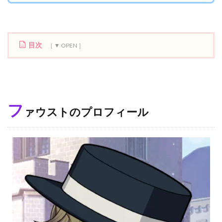
目次
1
フ
ァ
ウ
ス
フ
ト
ァウストのプロフィール
の
プ
ロ
フ
ィ
ー
ル
1.1
聖
人
フ
ァ