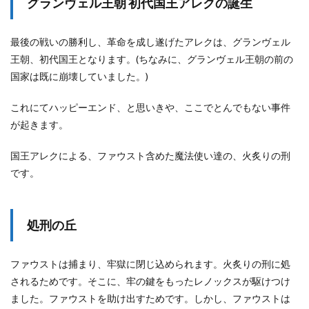
グランヴェル王朝 初代国王アレクの誕生
9.2
フ
ィ
最後の戦いの勝利し、革命を成し遂げたアレクは、グランヴェル
ガ
ロ
王朝、初代国王となります。(ちなみに、グランヴェル王朝の前の
の
国家は既に崩壊していました。)
深
掘
り
これにてハッピーエンド、と思いきや、ここでとんでもない事件
は
が起きます。
こ
ち
国王アレクによる、ファウスト含めた魔法使い達の、火炙りの刑
ら
です。
処刑の丘
ファウストは捕まり、牢獄に閉じ込められます。火炙りの刑に処
されるためです。そこに、牢の鍵をもったレノックスが駆けつけ
ました。ファウストを助け出すためです。しかし、ファウストは