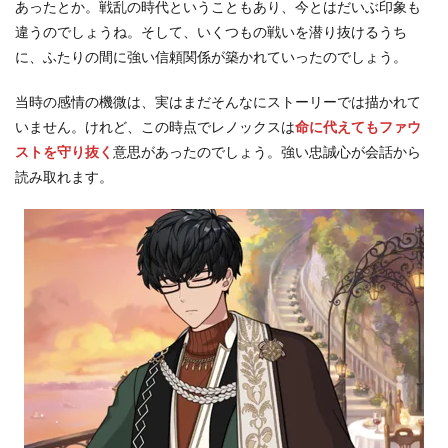
れ
あったとか。戦乱の時代ということもあり、今とはだいぶ印象も
た
違うのでしょうね。そして、いくつもの戦いを潜り抜けるうち
7.2
に、ふたりの間に強い信頼関係が築かれていったのでしょう。
ア
レ
当時の感情の機微は、実はまだそんなにストーリーでは描かれて
ク
いません。けれど、この時点でレノックスは
命に代えてもファウ
と
ノ
ストを守り抜く
意思があったのでしょう。強い忠誠心が会話から
ー
読み取れます。
ヴ
ァ
が
入
れ
替
わ
っ
た
8
な
ぜ
歴
史
か