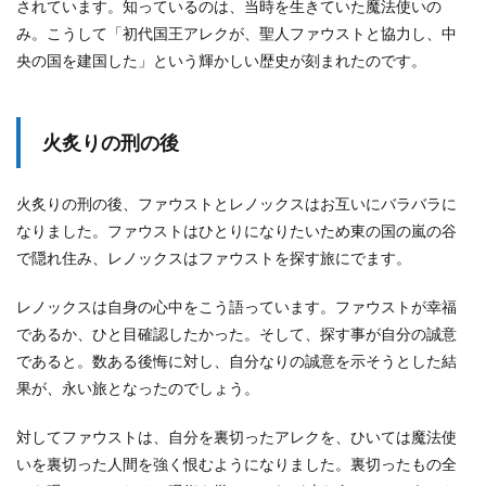
されています。知っているのは、当時を生きていた魔法使いの
み。こうして「初代国王アレクが、聖人ファウストと協力し、中
央の国を建国した」という輝かしい歴史が刻まれたのです。
火炙りの刑の後
火炙りの刑の後、ファウストとレノックスはお互いにバラバラに
なりました。ファウストはひとりになりたいため東の国の嵐の谷
で隠れ住み、レノックスはファウストを探す旅にでます。
レノックスは自身の心中をこう語っています。ファウストが幸福
であるか、ひと目確認したかった。そして、探す事が自分の誠意
であると。数ある後悔に対し、自分なりの誠意を示そうとした結
果が、永い旅となったのでしょう。
対してファウストは、自分を裏切ったアレクを、ひいては魔法使
いを裏切った人間を強く恨むようになりました。裏切ったもの全