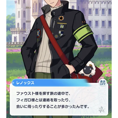
ク
ス
の
想
い
4.1
火
炙
り
前
4.2
火
炙
り
後
5
賢
者
の
魔
法
使
い