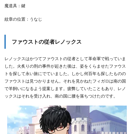
3.7
魔道具：鍵
火
炙
紋章の位置：うなじ
り
の
刑
の
後
ファウストの従者レノックス
4
革
レノックスはかつてファウストの従者として革命軍で戦っていま
命
した。火炙りの刑の事件が起きた後は、姿をくらませたファウス
軍
時
トを探して永い旅にでていました。しかし何百年も探したものの
代
ファウストは見つかりません。それを見かねたフィガロは南の国
の
フ
で羊飼いになるよう提案します。疲弊していたこともあり、レノ
ァ
ックスはそれを受け入れ、南の国に腰を落ちつけたのです。
ウ
ス
ト
と
レ
ノ
ッ