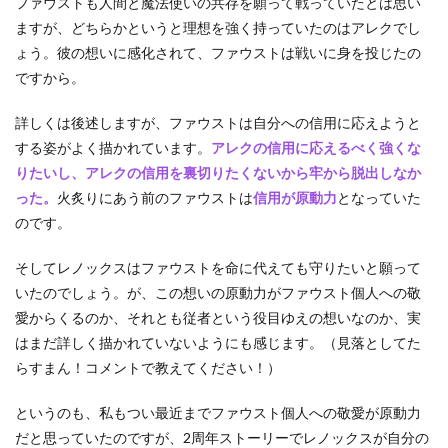
ファウストも人間と魔法使いの共存を願って戦っていたとは思い
ますが、どちらかというと理想を強く持っていたのはアレクでし
ょう。彼の想いに感化されて、ファウストは戦いに身を投じたの
ですから。
詳しくは後述しますが、ファウストは自分への信用に応えようと
する姿がよく描かれています。
アレクの信用に応えるべく強くな
りたいし、アレクの信用を裏切りたくないから牢から脱出しなか
った。
火炙りにあう前のファウストは
信用が原動力
となっていた
のです。
そしてレノックスはファウストを命に代えても守りたいと願って
いたのでしょう。が、この想いの原動力がファウスト個人への敬
愛からくるのか、それとも従者という役目ゆえの想いなのか、実
はまだ詳しく描かれていないようにも感じます。（見落としてた
らすまん！コメントで教えてください！）
というのも、私もつい最近までファウスト個人への敬愛が原動力
だと思っていたのですが、2周年ストーリーでレノックスが自分の