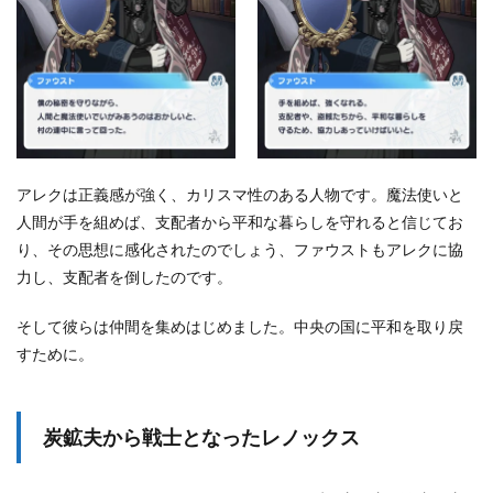
ド
5.4
雨
宿
り
の
カ
エ
ル
アレクは正義感が強く、カリスマ性のある人物です。魔法使いと
の
人間が手を組めば、支配者から平和な暮らしを守れると信じてお
エ
チ
り、その思想に感化されたのでしょう、ファウストもアレクに協
ュ
力し、支配者を倒したのです。
ー
ド
そして彼らは仲間を集めはじめました。中央の国に平和を取り戻
5.5
すために。
レ
ノ
ッ
ク
炭鉱夫から戦士となったレノックス
ス
親
愛