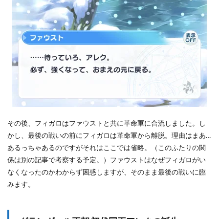
ご
に
9.1
フ
ィ
ガ
ロ
×
フ
ァ
ウ
ス
ト
の
その後、フィガロはファウストと共に革命軍に合流しました。し
時
かし、最後の戦いの前にフィガロは革命軍から離脱。理由はまあ…
系
列
あるっちゃあるのですがそれはここでは省略。（このふたりの関
順
係は別の記事で考察する予定。）ファウストはなぜフィガロがい
考
なくなったのかわからず困惑しますが、そのまま最後の戦いに臨
察
は
みます。
こ
ち
ら