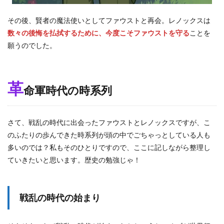
と
し
その後、賢者の魔法使いとしてファウストと再会。レノックスは
て
再
数々の後悔を払拭するために、今度こそファウストを守る
ことを
開
願うのでした。
後
の
時
系
革
列
命軍時代の時系列
5.1
メ
イ
さて、戦乱の時代に出会ったファウストとレノックスですが、こ
ン
のふたりの歩んできた時系列が頭の中でごちゃっとしている人も
ス
ト
多いのでは？私もそのひとりですので、ここに記しながら整理し
ー
ていきたいと思います。歴史の勉強じゃ！
リ
ー
第
1
戦乱の時代の始まり
部
5.2
哀