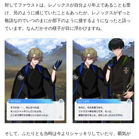
対してファウストは、レノックスが自分より年上であることも受
想
い
け、兄のように感じていたこともあったが、レノックスがずっと
7
敬語なのでいつのまにか部下のように接するようになったと語っ
な
ています。なんだかその様子が目に浮かびますね。
ぜ
ア
レ
ク
が
裏
切
っ
た
の
か
7.1
魔
法
使
い
に
操
そして、ふたりとも当時は今よりシャッキリしていたり、覇気が
ら