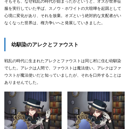
そもそも、なぜ戦乱の時代が始まったかというと、オズが世界征
愁
服を実行していた半ば、スノウ・ホワイトの大喧嘩を起因として
の
ひ
心境に変化があり、それを放棄。オズという絶対的な支配者がい
ま
なくなった世界は、権力争いへと発展していきました。
わ
り
の
エ
幼馴染のアレクとファウスト
チ
ュ
ー
戦乱の時代に生まれたアレクとファウストは同じ村に住む幼馴染
ド
でした。アレクは人間で、ファウストは魔法使い。アレクはファ
5.3
ウストが魔法使いだと知っていましたが、それを口外することは
神
聖
ありませんでした。
な
る
宝
剣
の
エ
チ
ュ
ー