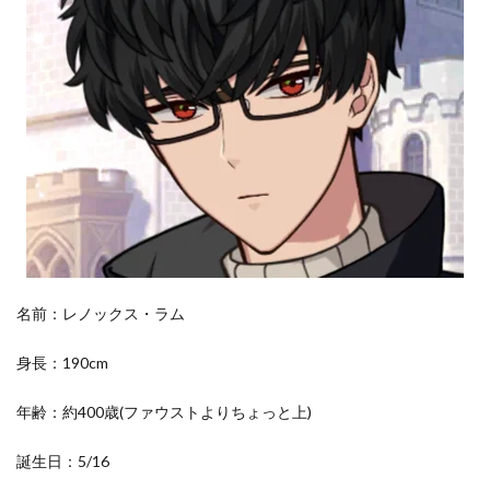
グ
ラ
ン
ヴ
ェ
ル
王
朝
初
代
国
王
ア
レ
ク
の
名前：レノックス・ラム
誕
生
身長：190cm
3.6
処
年齢：約400歳(ファウストよりちょっと上)
刑
の
誕生日：5/16
丘