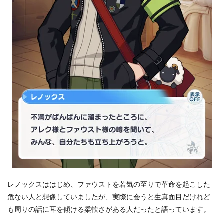
ベ
ン
ト
ス
ト
ー
リ
ー
6
再
開
後
の
フ
ァ
ウ
ス
ト
と
レ
レノックスははじめ、ファウストを若気の至りで革命を起こした
ノ
ッ
危ない人と想像していましたが、実際に会うと生真面目だけれど
ク
も周りの話に耳を傾ける柔軟さがある人だったと語っています。
ス
の