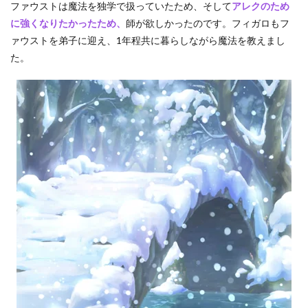
ファウストは魔法を独学で扱っていたため、そして
アレクのため
ん
し
に強くなりたかったため、
師が欲しかったのです。フィガロもフ
た
ァウストを弟子に迎え、1年程共に暮らしながら魔法を教えまし
8.2
た。
ア
レ
ク
が
意
図
的
に
歴
史
か
ら
削
除
し
た
9
さ
い