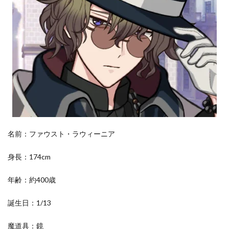
ウ
ス
ト
2
レ
ノ
ッ
ク
ス
の
プ
ロ
フ
名前：ファウスト・ラウィーニア
ィ
ー
ル
身長：174cm
2.1
フ
年齢：約400歳
ァ
ウ
誕生日：1/13
ス
ト
の
魔道具：鏡