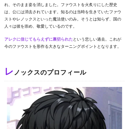
戦
れ、そのまま姿を消しました。ファウストを火炙りにした歴史
士
は、公には消去されています。知るのは当時を生きていたファウ
と
な
ストやレノックスといった魔法使いのみ。そうとは知らず、国の
っ
人々は彼を崇め、敬愛しているのです。
た
レ
ノ
アレクに信じてもらえずに裏切られた
という悲しい過去。これが
ッ
今のファウストを形作る大きなターニングポイントとなります。
ク
ス
3.4
フ
レ
ノックスのプロフィール
ァ
ウ
ス
ト
の
師
フ
ィ
ガ
ロ
3.5