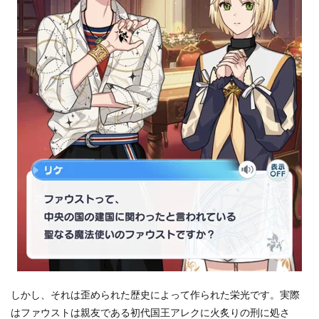
始
ま
り
3.2
幼
馴
染
の
ア
レ
ク
と
フ
ァ
ウ
ス
ト
3.3
炭
鉱
夫
しかし、それは歪められた歴史によって作られた栄光です。実際
か
ら
はファウストは親友である初代国王アレクに火炙りの刑に処さ