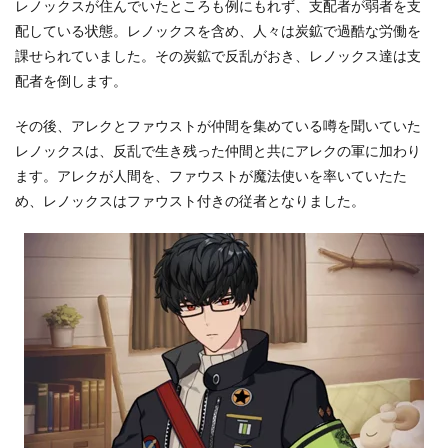
レノックスが住んでいたところも例にもれず、支配者が弱者を支
ス
ト
配している状態。レノックスを含め、人々は炭鉱で過酷な労働を
ー
課せられていました。その炭鉱で反乱がおき、レノックス達は支
リ
ー
配者を倒します。
5.6
その後、アレクとファウストが仲間を集めている噂を聞いていた
メ
イ
レノックスは、反乱で生き残った仲間と共にアレクの軍に加わり
ン
ます。アレクが人間を、ファウストが魔法使いを率いていたた
ス
め、レノックスはファウスト付きの従者となりました。
ト
ー
リ
ー
1
.
5
部
5.7
2
周
年
イ