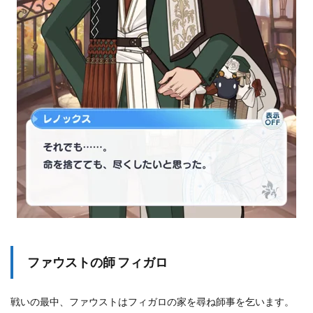
ら
火
炙
り
の
刑
が
削
除
さ
れ
た
の
か
8.1
ア
レ
ク
の
記
ファウストの師 フィガロ
憶
を
改
戦いの最中、ファウストはフィガロの家を尋ね師事を乞います。
ざ