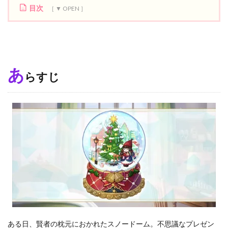
目次
1
あ
ら
す
じ
あ
らすじ
2
ク
リ
ス
マ
ス
と
ミ
ト
ラ
教
3
魔
女
ベ
ある日、賢者の枕元におかれたスノードーム。不思議なプレゼン
フ