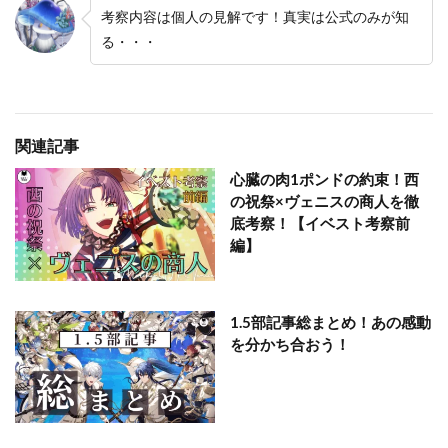
考察内容は個人の見解です！真実は公式のみが知
る・・・
関連記事
心臓の肉1ポンドの約束！西
の祝祭×ヴェニスの商人を徹
底考察！【イベスト考察前
編】
1.5部記事総まとめ！あの感動
を分かち合おう！