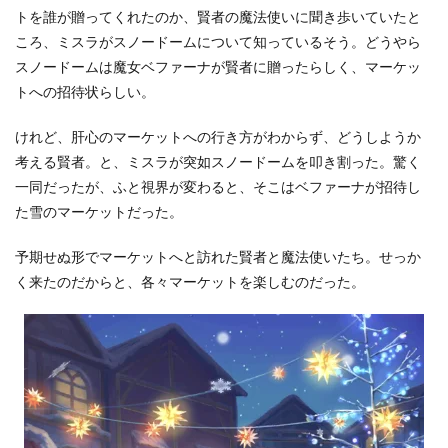
ァ
トを誰が贈ってくれたのか、賢者の魔法使いに聞き歩いていたと
ー
ころ、ミスラがスノードームについて知っているそう。どうやら
ナ
と
スノードームは魔女ベファーナが賢者に贈ったらしく、マーケッ
ク
トへの招待状らしい。
リ
ス
けれど、肝心のマーケットへの行き方がわからず、どうしようか
マ
ス
考える賢者。と、ミスラが突如スノードームを叩き割った。驚く
4
一同だったが、ふと視界が変わると、そこはベファーナが招待し
さ
た雪のマーケットだった。
い
ご
予期せぬ形でマーケットへと訪れた賢者と魔法使いたち。せっか
に
く来たのだからと、各々マーケットを楽しむのだった。
4.1
関
連
記
事
4.2
参
考
文