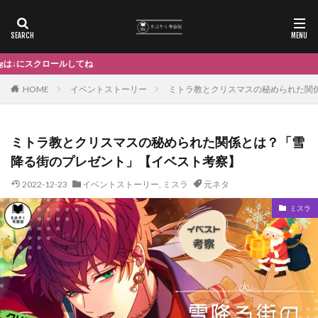
ね
HOME
イベントストーリー
ミトラ教とクリスマスの秘められた関
ミトラ教とクリスマスの秘められた関係とは？「雪
降る街のプレゼント」【イベスト考察】
2022-12-23
イベントストーリー
,
ミスラ
元ネタ
ミスラ