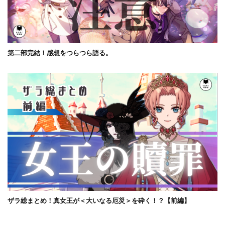
第二部完結！感想をつらつら語る。
ザラ総まとめ！真女王が＜大いなる厄災＞を砕く！？【前編】