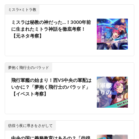
ミスラ×ミトラ教
ミスラは秘教の神だった…！3000年前
に生まれたミトラ神話を徹底考察！
【元ネタ考察】
夢抱く飛行士のバラッド
飛行軍艦の始まり！西VS中央の軍配は
いかに？「夢抱く飛行士のバラッド」
【イベスト考察】
彷徨う夜に導きをさがして
中央の国に義務教育はあるの？「彷徨