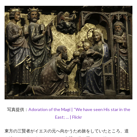
写真提供：
Adoration of the Magi | “We have seen His star in the
East; … | Flickr
東方の三賢者がイエスの元へ向かうため旅をしていたところ、道