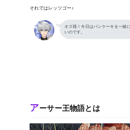
3
それではレッツゴー♪
オ
マ
ー
オズ様！今日はパンケーキを一緒
いのです。
ジ
ュ
さ
れ
た
エ
ピ
ソ
ー
ド
た
ち
ア
ーサー王物語とは
4
ア
ー
サ