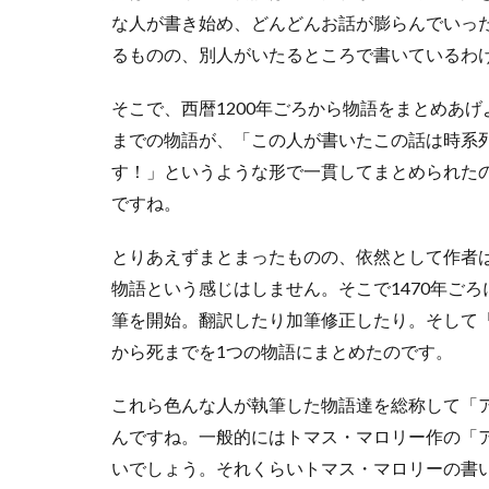
な
な人が書き始め、どんどんお話が膨らんでいっ
っ
るものの、別人がいたるところで書いているわ
た
ア
そこで、西暦1200年ごろから物語をまとめあ
ー
サ
までの物語が、「この人が書いたこの話は時系
ー
す！」というような形で一貫してまとめられたのです。
6.1
ですね。
石
の
とりあえずまとまったものの、依然として作者
台
座
物語という感じはしません。そこで1470年ご
の
筆を開始。翻訳したり加筆修正したり。そして
剣
から死までを1つの物語にまとめたのです。
6.2
聖
これら色んな人が執筆した物語達を総称して「
剣
エ
んですね。一般的にはトマス・マロリー作の「
ク
いでしょう。それくらいトマス・マロリーの書
ス