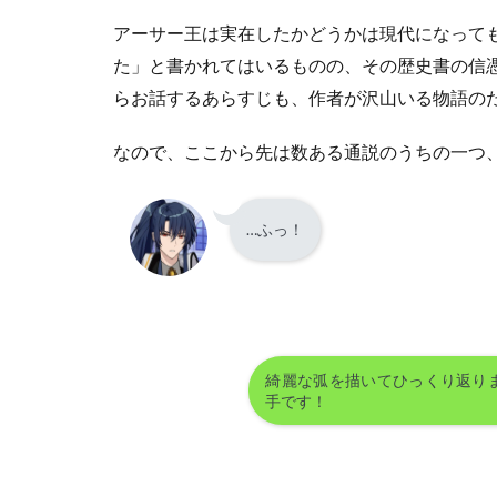
カ
アーサー王は実在したかどうかは現代になって
リ
バ
た」と書かれてはいるものの、その歴史書の信
ー
らお話するあらすじも、作者が沢山いる物語の
7
エ
なので、ここから先は数ある通説のうちの一つ
ク
ス
カ
…ふっ！
リ
バ
ー
と
カ
レ
ト
綺麗な弧を描いてひっくり返り
手です！
ヴ
ル
ッ
フ