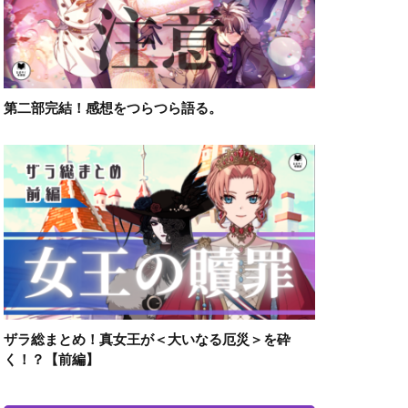
第二部完結！感想をつらつら語る。
ザラ総まとめ！真女王が＜大いなる厄災＞を砕
く！？【前編】