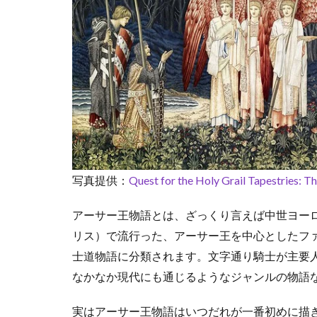
ー
の
誕
生
5
マ
ー
リ
ン
と
ウ
写真提供：
Quest for the Holy Grail Tapestries: T
ー
ゼ
ル
アーサー王物語とは、ざっくり言えば中世ヨーロッ
と
リス）で流行った、アーサー王を中心としたフ
オ
士道物語に分類されます。文字通り騎士が主要
ズ
なかなか現代にも通じるようなジャンルの物語
6
王
実はアーサー王物語はいつだれが一番初めに描き
と