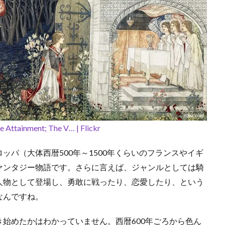
he Attainment; The V… | Flickr
パ（大体西暦500年～1500年くらいのフランスやイギ
ァンタジー物語です。さらに言えば、ジャンルとしては騎
人物として登場し、勇敢に戦ったり、恋愛したり、という
なんですね。
始めたかはわかっていません。西暦600年ごろから色ん