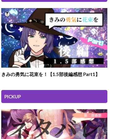
きみの勇気に花束を！【1.5部後編感想 Part1】
PICKUP