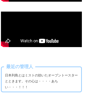
最近の管理人
日本列島とはミストの効いたオーブントースター
とときます。その心は・・・・あち
い・・・！！！