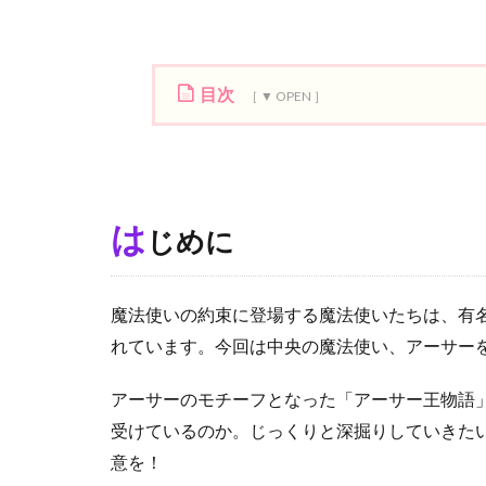
目次
1
は
じ
め
は
じめに
に
2
ア
魔法使いの約束に登場する魔法使いたちは、有
ー
サ
れています。今回は中央の魔法使い、アーサー
ー
王
アーサーのモチーフとなった「アーサー王物語
物
受けているのか。じっくりと深掘りしていきた
語
と
意を！
は