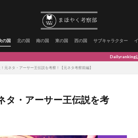
央の国
北の国
南の国
東の国
西の国
サブキャラクター
Dailyrankingは↓にスクロ
た！元ネタ・アーサー王伝説を考察！【元ネタ考察前編】
ネタ・アーサー王伝説を考