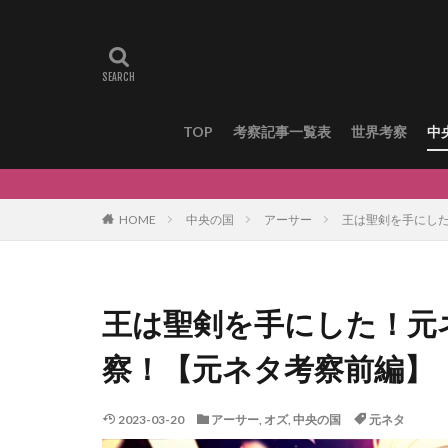
TOP
考察記事一覧表
世界考察
中
HOME
中央の国
アーサー
王は聖剣を手にし
王は聖剣を手にした！元
察！【元ネタ考察前編】
2023-03-20
アーサー
,
オズ
,
中央の国
元ネタ