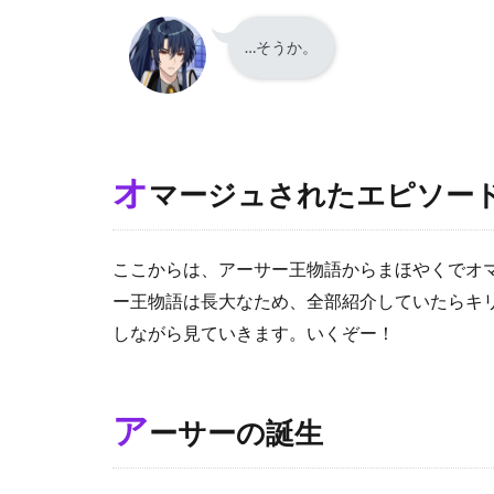
7.1
イ
…そうか。
ベ
ン
ト
ス
ト
ー
オ
マージュされたエピソー
リ
ー
神
ここからは、アーサー王物語からまほやくでオ
聖
ー王物語は長大なため、全部紹介していたらキ
な
しながら見ていきます。いくぞー！
る
宝
剣
の
ア
ーサーの誕生
エ
チ
ュ