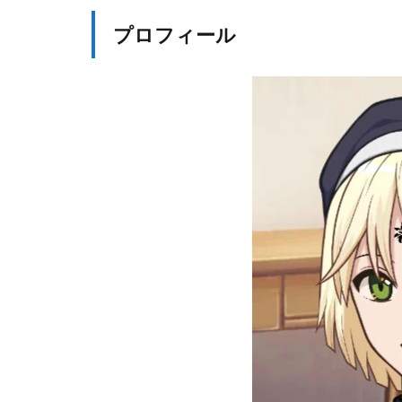
フ
ィ
プロフィール
ー
ル
1.2
終
末
教
団
と
は
？
1.3
終
末
教
団
の
使
徒