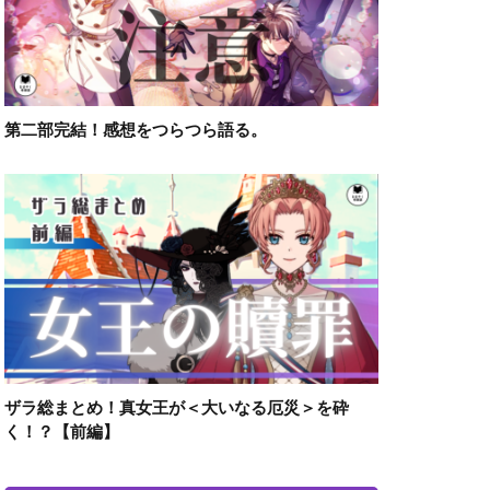
第二部完結！感想をつらつら語る。
ザラ総まとめ！真女王が＜大いなる厄災＞を砕
く！？【前編】