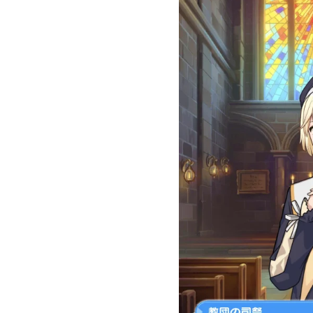
2
ミ
チ
ル
2.1
プ
ロ
フ
ィ
ー
ル
2.2
予
言
の
子
供
2.3
予