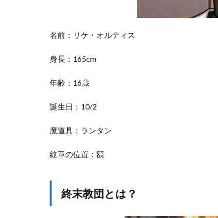
と
し
て
名前：リケ・オルティス
1.4
魔
身長：165cm
法
舎
で
年齢：16歳
の
生
誕生日：10/2
活
1.5
魔道具：ランタン
第
二
紋章の位置：額
部
以
降
の
終末教団とは？
展
開