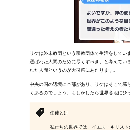
言
の
詳
し
い
内
容
は
？
リケは終末教団という宗教団体で生活をしてい
2.3.1
選ばれた人間のために尽くすべき、と考えてい
①
れた人間というのが大司祭にあたります。
ミ
チ
中央の国の辺境に本部があり、リケはそこで暮
ル
が
くあるのでしょう。もしかしたら世界各地にひ
物
理
的
使徒とは
に
全
私たちの世界では、イエス・キリスト
滅