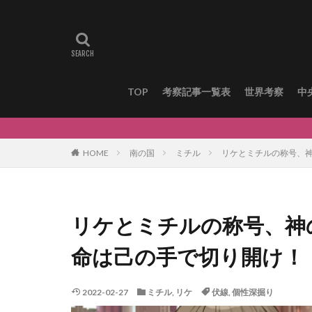
TOP
考察記事一覧表
世界考察
中
HOME
南の国
ミチル
リケとミチルの称号、
リケとミチルの称号、神
命は己の手で切り開け！
2022-02-27
ミチル
,
リケ
伏線
,
個性深掘り