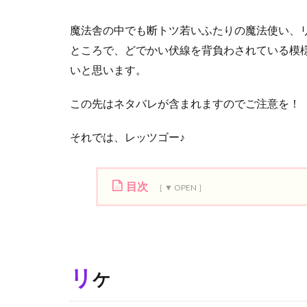
魔法舎の中でも断トツ若いふたりの魔法使い、
ところで、どでかい伏線を背負わされている模
いと思います。
この先はネタバレが含まれますのでご注意を！
それでは、レッツゴー♪
目次
1
リ
ケ
1.1
リ
ケ
プ
ロ