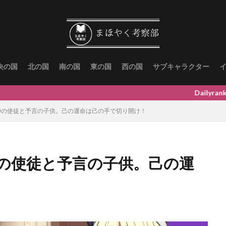
央の国
北の国
南の国
東の国
西の国
サブキャラクター
Dailyrankingは↓にスク
神の使徒と予言の子供。己の運命は己の手で切り開け！
の使徒と予言の子供。己の運