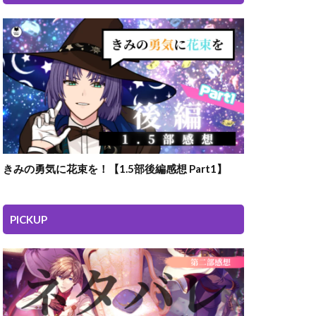
きみの勇気に花束を！【1.5部後編感想 Part1】
PICKUP