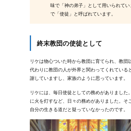
さ
味で「神の弟子」として用いられてい
せ
で「使徒」と呼ばれています。
る
2.3.2
②
戦
終末教団の使徒として
争
に
よ
リケは物心ついた時から教団に育てられ、教団
り
代わりに教団の人が外界と関わってくれている
南
の
謝していますし、家族のように思っています。
国
が
リケには、毎日使徒としての務めがありました
な
に火を灯すなど、日々の務めがありました。そ
く
な
自分の生きる道だと疑っていなかったのです。
る
2.4
北