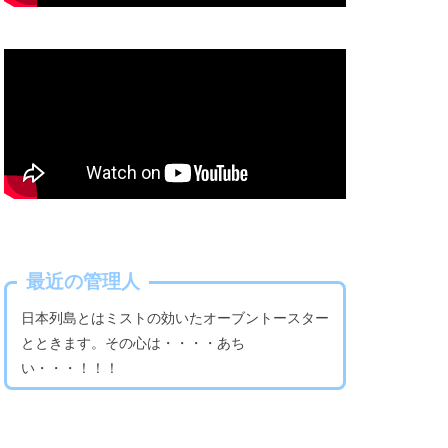
最近の管理人
日本列島とはミストの効いたオーブントースター
とときます。その心は・・・・あち
い・・・！！！