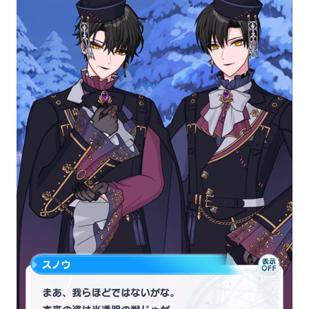
2.2
九
尾
の
狐
と
シ
ュ
ー
リ
ス
3
華
燭
の
典
4
さ
い
ご
に
4.1