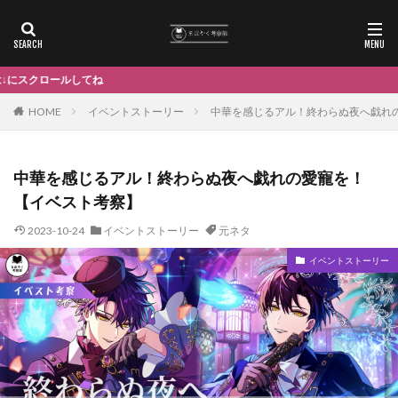
Da
HOME
イベントストーリー
中華を感じるアル！終わらぬ夜へ戯れ
中華を感じるアル！終わらぬ夜へ戯れの愛寵を！
【イベスト考察】
2023-10-24
イベントストーリー
元ネタ
イベントストーリー