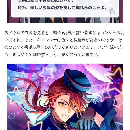
参
考
文
献
4.2
関
スノウ達の衣装を見ると、帽子+お札っぽい装飾がキョンシーみた
連
いですね。また、キョンシーは色々と得意技があるのですが、そ
記
事
のひとつが毒爪攻撃。鋭い爪でぐさりといきます。スノウ達の爪
も、まほやくではめずらしく、鋭く尖っていますね。