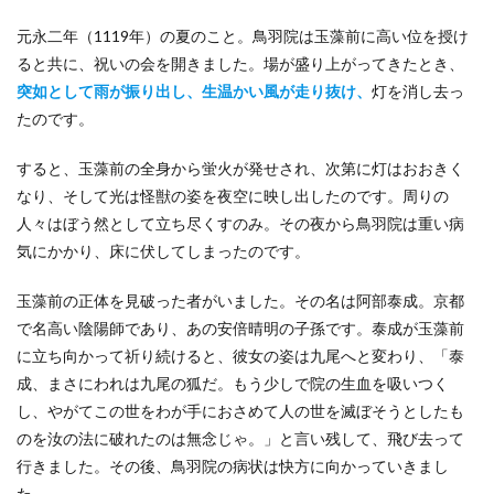
元永二年（1119年）の夏のこと。鳥羽院は玉藻前に高い位を授け
ると共に、祝いの会を開きました。場が盛り上がってきたとき、
突如として雨が振り出し、生温かい風が走り抜け、
灯を消し去っ
たのです。
すると、玉藻前の全身から蛍火が発せされ、次第に灯はおおきく
なり、そして光は怪獣の姿を夜空に映し出したのです。周りの
人々はぼう然として立ち尽くすのみ。その夜から鳥羽院は重い病
気にかかり、床に伏してしまったのです。
玉藻前の正体を見破った者がいました。その名は阿部泰成。京都
で名高い陰陽師であり、あの安倍晴明の子孫です。泰成が玉藻前
に立ち向かって祈り続けると、彼女の姿は九尾へと変わり、「泰
成、まさにわれは九尾の狐だ。もう少しで院の生血を吸いつく
し、やがてこの世をわが手におさめて人の世を滅ぼそうとしたも
のを汝の法に破れたのは無念じゃ。」と言い残して、飛び去って
行きました。その後、鳥羽院の病状は快方に向かっていきまし
た。