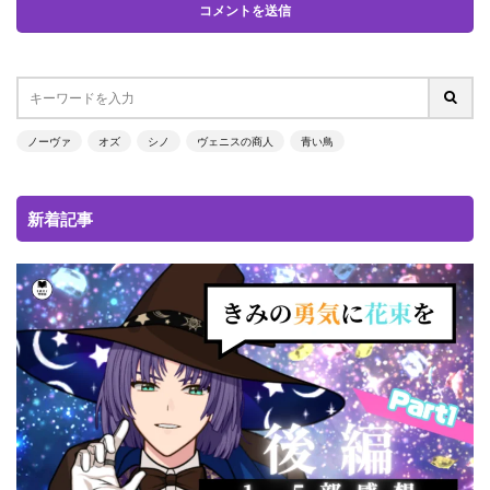
ノーヴァ
オズ
シノ
ヴェニスの商人
青い鳥
新着記事