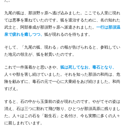
九尾の狐は、那須野ヶ原へ逃げ込みました。ここでも人里に現れ
ては悪事を重ねていたのです。狐を退治するために、名の知れた
武士と、阿部泰成が那須野ヶ原へ派遣されました。
一行は那須温
泉で疲れを癒しつつ、
狐が現れるのを待ちます。
そして、「九尾の狐、現わる」の報が告げられると、参戦してい
た地元の領主が、狐を射貫いたのです。
これで一件落着かと思いきや、
狐は死してなお、毒石となり、
人々や獣を害し続けていました。それを知った那須の和尚は、危
険を顧みずに、毒石の元で一心に大乗経をあげ続けました。和尚
すげえ。
すると、石の中から玉藻前の姿が現れたのです。やがてその姿は
消え、石は三つに割れて飛び散り、ひとつが那須高原に残りまし
た。人々はこの石を「殺生石」と名付け、今も実際に多くの人々
に親しまれています。