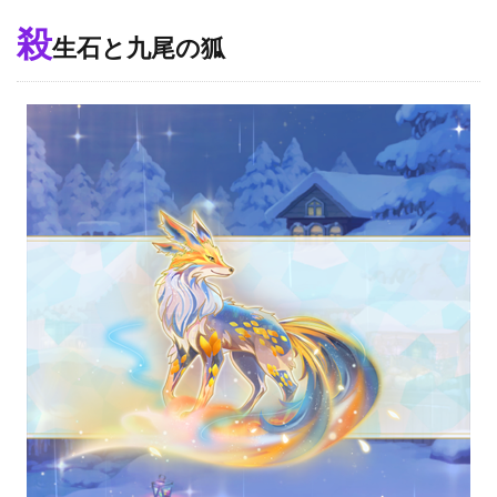
殺
生石と九尾の狐