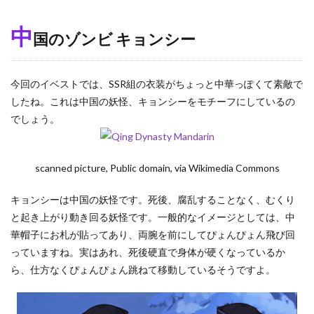
の
ゾ
中
ン
国のゾンビ キョンシー
ビ
キ
ョ
今回のイベストでは、SSR組の衣装がちょっと中華っぽくて素敵で
ン
シ
したね。これは中国の妖怪、キョンシーをモチーフにしているの
ー
でしょう。
2
殺
生
scanned picture, Public domain, via Wikimedia Commons
石
と
九
キョンシーは中国の妖怪です。死後、腐乱することなく、むくり
尾
と起き上がり動き回る妖怪です。一般的なイメージとしては、中
の
狐
華帽子にお札が貼ってあり、両腕を前にしてぴょんぴょん飛び回
っていますね。実はあれ、死後硬直で身体が硬くなっているか
2.1
あ
ら、仕方なくぴょんぴょん跳ねて移動しているそうですよ。
ら
す
じ