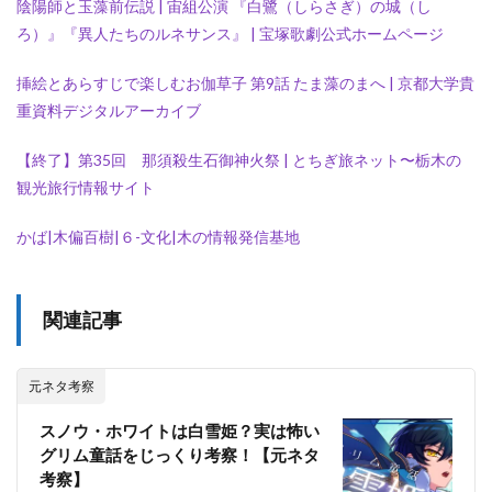
陰陽師と玉藻前伝説 | 宙組公演 『白鷺（しらさぎ）の城（し
ろ）』『異人たちのルネサンス』 | 宝塚歌劇公式ホームページ
挿絵とあらすじで楽しむお伽草子 第9話 たま藻のまへ | 京都大学貴
重資料デジタルアーカイブ
【終了】第35回 那須殺生石御神火祭 | とちぎ旅ネット〜栃木の
観光旅行情報サイト
かば|木偏百樹|６-文化|木の情報発信基地
関連記事
元ネタ考察
スノウ・ホワイトは白雪姫？実は怖い
グリム童話をじっくり考察！【元ネタ
考察】