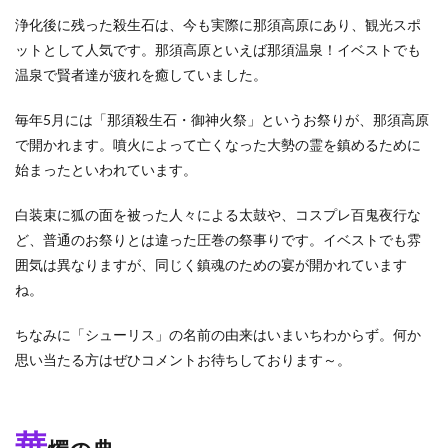
浄化後に残った殺生石は、今も実際に那須高原にあり、観光スポ
ットとして人気です。那須高原といえば那須温泉！イベストでも
温泉で賢者達が疲れを癒していました。
毎年5月には「那須殺生石・御神火祭」というお祭りが、那須高原
で開かれます。噴火によって亡くなった大勢の霊を鎮めるために
始まったといわれています。
白装束に狐の面を被った人々による太鼓や、コスプレ百鬼夜行な
ど、普通のお祭りとは違った圧巻の祭事りです。イベストでも雰
囲気は異なりますが、同じく鎮魂のための宴が開かれています
ね。
ちなみに「シューリス」の名前の由来はいまいちわからず。何か
思い当たる方はぜひコメントお待ちしております～。
華