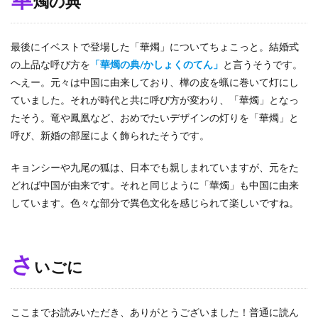
燭の典
最後にイベストで登場した「華燭」についてちょこっと。結婚式
の上品な呼び方を
「華燭の典/かしょくのてん」
と言うそうです。
へえー。元々は中国に由来しており、樺の皮を蝋に巻いて灯にし
ていました。それが時代と共に呼び方が変わり、「華燭」となっ
たそう。竜や鳳凰など、おめでたいデザインの灯りを「華燭」と
呼び、新婚の部屋によく飾られたそうです。
キョンシーや九尾の狐は、日本でも親しまれていますが、元をた
どれば中国が由来です。それと同じように「華燭」も中国に由来
しています。色々な部分で異色文化を感じられて楽しいですね。
さ
いごに
ここまでお読みいただき、ありがとうございました！普通に読ん