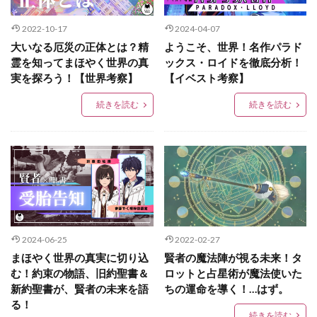
2022-10-17
2024-04-07
大いなる厄災の正体とは？精
ようこそ、世界！名作パラド
霊を知ってまほやく世界の真
ックス・ロイドを徹底分析！
実を探ろう！【世界考察】
【イベスト考察】
続きを読む
続きを読む
2024-06-25
2022-02-27
まほやく世界の真実に切り込
賢者の魔法陣が視る未来！タ
む！約束の物語、旧約聖書＆
ロットと占星術が魔法使いた
新約聖書が、賢者の未来を語
ちの運命を導く！…はず。
る！
続きを読む