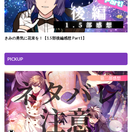
きみの勇気に花束を！【1.5部後編感想 Part1】
PICKUP