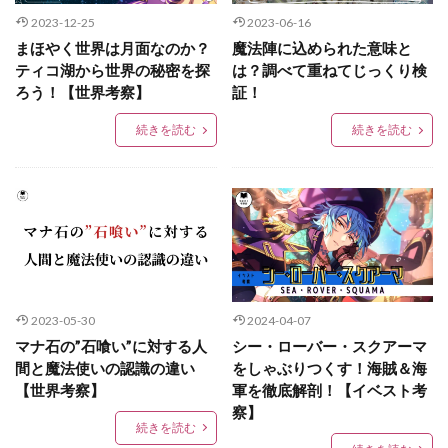
2023-12-25
2023-06-16
まほやく世界は月面なのか？
魔法陣に込められた意味と
ティコ湖から世界の秘密を探
は？調べて重ねてじっくり検
ろう！【世界考察】
証！
続きを読む
続きを読む
2023-05-30
2024-04-07
マナ石の”石喰い”に対する人
シー・ローバー・スクアーマ
間と魔法使いの認識の違い
をしゃぶりつくす！海賊＆海
【世界考察】
軍を徹底解剖！【イベスト考
察】
続きを読む