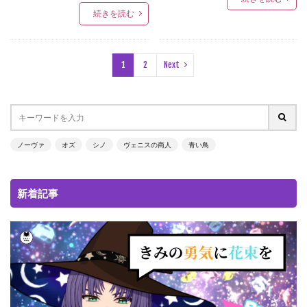
続きを読む
1
2
Next
ノーヴァ
オズ
シノ
ヴェニスの商人
青い鳥
新着記事