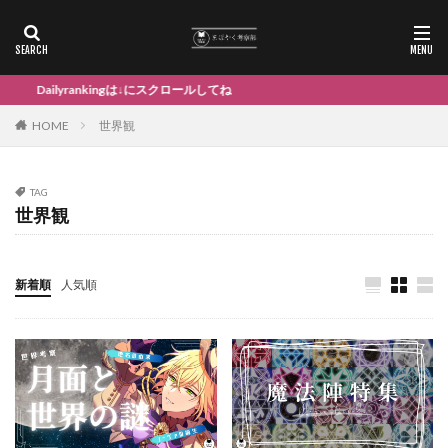
ilyrankingは↓にスクロールしてね
HOME
世界観
TAG
世界観
新着順
人気順